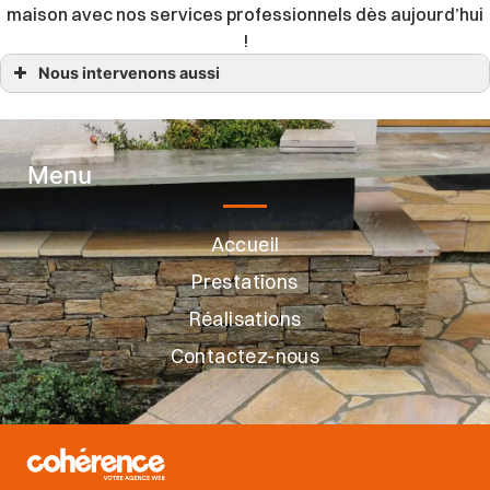
maison avec nos services professionnels dès aujourd’hui
!
Nous intervenons aussi
Carreleur
Carreleur Basse-Goulaine, Ancenis
Carreleur Beaupréau-en-Mauges
Carreleur Champtoceaux, Saint-Laurent-des-Autels, Le Fuilet
Carreleur Divatte-sur-Loire , Saint-Julien-de-Concelles
Menu
Carreleur Le Cellier
Carreleur Le Loroux-Bottereau, La Boissière-du-Doré
Carreleur Mauves-sur-Loire
Carreleur Montrevault-sur-Èvre, Saint-Pierre-Montlimart
Accueil
Carreleur Orée-d ‘Anjou
Carreleur Oudon
Prestations
Carreleur Sèvremoine
Carreleur Varades, Loireauxence, Vallet
Réalisations
Contactez-nous