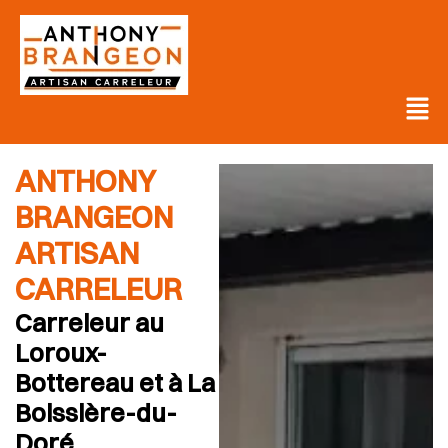
ANTHONY
BRANGEON
ARTISAN
CARRELEUR
Carreleur au
Loroux-
Bottereau et à La
Boissière-du-
Doré