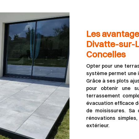
Les avantages
Divatte-sur-L
Concelles
Opter pour une terrass
système permet une in
Grâce à ses plots aju
pour obtenir une s
terrassement complex
évacuation efficace de
de moisissures. Sa 
rénovations simples,
extérieur.