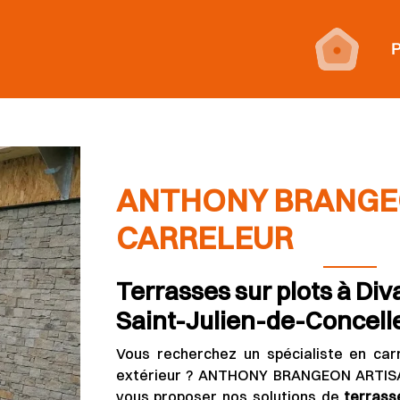
P
ANTHONY BRANGE
CARRELEUR
Terrasses sur plots à Div
Saint-Julien-de-Concell
Vous recherchez un spécialiste en car
extérieur ? ANTHONY BRANGEON ARTISA
vous proposer nos solutions de
terrass