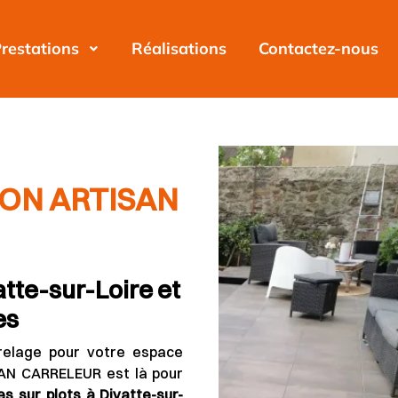
restations
Réalisations
Contactez-nous
ON ARTISAN
atte-sur-Loire et
es
relage pour votre espace
N CARRELEUR est là pour
es sur plots à Divatte-sur-