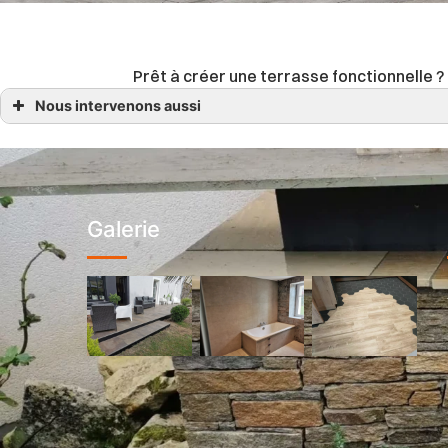
Prêt à créer une terrasse fonctionnelle
Nous intervenons aussi
Terrasse
Terrasse sur Plots Basse-Goulaine, Ancenis
Terrasse sur Plots Beaupréau-en-Mauges
Terrasse sur Plots Champtoceaux, Saint-Laurent-des-Autels, Le Fuilet
Terrasse sur Plots Divatte-sur-Loire , Saint-Julien-de-Concelles
Terrasse sur Plots Le Cellier
Terrasse sur Plots Le Loroux-Bottereau, La Boissière-du-Doré
Galerie
Terrasse sur Plots Mauves-sur-Loire
Terrasse sur Plots Montrevault-sur-Èvre, Saint-Pierre-Montlimart
Terrasse sur Plots Orée-d ‘Anjou
Terrasse sur Plots Oudon
Terrasse sur Plots Sèvremoine
Terrasse sur Plots Varades, Loireauxence, Vallet